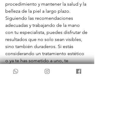
procedimiento y mantener la salud y la 
belleza de la piel a largo plazo. 
Siguiendo las recomendaciones 
adecuadas y trabajando de la mano 
con tu especialista, puedes disfrutar de 
resultados que no solo sean visibles, 
sino también duraderos. Si estás 
considerando un tratamiento estético 
o ya te has sometido a uno, te 
invitamos a visitar nuestra clínica para 
recibir asesoramiento personalizado y 
asegurar el éxito de tu procedimiento.
Clínica Perova
 - Medicina Estética en 
Valencia
Dirección:
 Pintor Salvador Abril 7 
Valencia 
Teléfono:
 649421233
Correo 