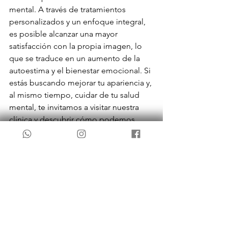
mental. A través de tratamientos 
personalizados y un enfoque integral, 
es posible alcanzar una mayor 
satisfacción con la propia imagen, lo 
que se traduce en un aumento de la 
autoestima y el bienestar emocional. Si 
estás buscando mejorar tu apariencia y, 
al mismo tiempo, cuidar de tu salud 
mental, te invitamos a visitar nuestra 
clínica y descubrir cómo podemos 
ayudarte a sentirte más seguro y feliz 
con tu imagen personal.
Clínica Perova
 - Medicina Estética en 
Valencia
Dirección:
 Pintor Salvador Abril 7 
Valencia 
Teléfono:
 649421233