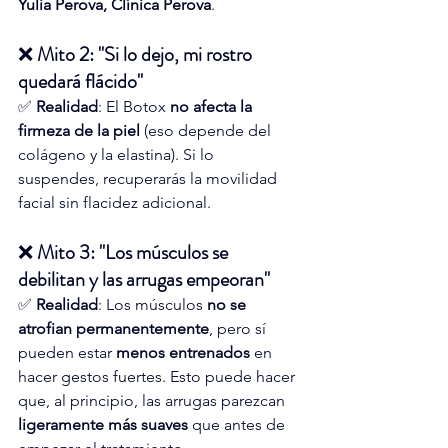
Yulia Perova, Clínica Perova
.
❌ 
Mito 2: "Si lo dejo, mi rostro 
quedará flácido"
✅ 
Realidad
: El Botox 
no afecta la 
firmeza de la piel
 (eso depende del 
colágeno y la elastina). Si lo 
suspendes, recuperarás la movilidad 
facial sin flacidez adicional.
❌ 
Mito 3: "Los músculos se 
debilitan y las arrugas empeoran"
✅ 
Realidad
: Los músculos 
no se 
atrofian permanentemente
, pero sí 
pueden estar 
menos entrenados
 en 
hacer gestos fuertes. Esto puede hacer 
que, al principio, las arrugas parezcan 
ligeramente más suaves
 que antes de 