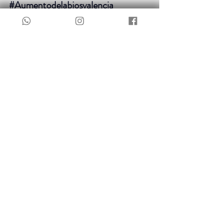
#Aumentodelabiosvalencia
#ClínicaPerova
#ÁcidoHialurónico
#RellenosFaciales
#EstéticaValencia
Neuromodulador.
30
Reservar ahora