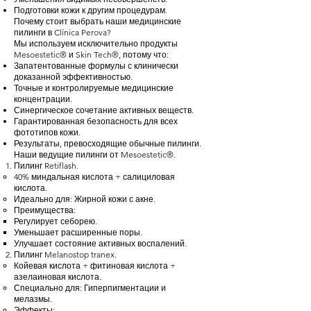
Подготовки кожи к другим процедурам.
Почему стоит выбрать наши медицинские
пилинги в Clínica Perova?
Мы используем исключительно продукты
Mesoestetic® и Skin Tech®, потому что:
Запатентованные формулы с клинически
доказанной эффективностью.
Точные и контролируемые медицинские
концентрации.
Синергическое сочетание активных веществ.
Гарантированная безопасность для всех
фототипов кожи.
Результаты, превосходящие обычные пилинги.
Наши ведущие пилинги от Mesoestetic®.
Пилинг Retiflash.
40% миндальная кислота + салициловая
кислота.
Идеально для: Жирной кожи с акне.
Преимущества:
Регулирует себорею.
Уменьшает расширенные поры.
Улучшает состояние активных воспалений.
Пилинг Melanostop tranex.
Койевая кислота + фитиновая кислота +
азелаиновая кислота.
Специально для: Гиперпигментации и
мелазмы.
Эффекты: