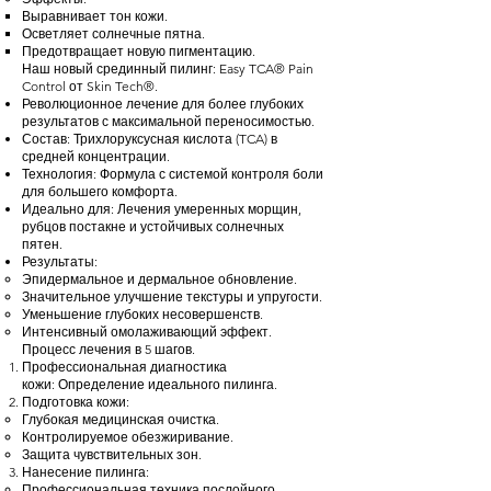
Выравнивает тон кожи.
Осветляет солнечные пятна.
Предотвращает новую пигментацию.
Наш новый срединный пилинг: Easy TCA® Pain
Control от Skin Tech®.
Революционное лечение для более глубоких
результатов с максимальной переносимостью.
Состав: Трихлоруксусная кислота (TCA) в
средней концентрации.
Технология: Формула с системой контроля боли
для большего комфорта.
Идеально для: Лечения умеренных морщин,
рубцов постакне и устойчивых солнечных
пятен.
Результаты:
Эпидермальное и дермальное обновление.
Значительное улучшение текстуры и упругости.
Уменьшение глубоких несовершенств.
Интенсивный омолаживающий эффект.
Процесс лечения в 5 шагов.
Профессиональная диагностика
кожи: Определение идеального пилинга.
Подготовка кожи:
Глубокая медицинская очистка.
Контролируемое обезжиривание.
Защита чувствительных зон.
Нанесение пилинга:
Профессиональная техника послойного