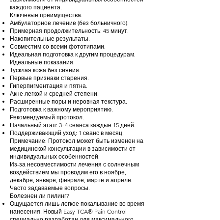
каждого пациента.
Ключевые преимущества.
Амбулаторное лечение (без больничного).
Примерная продолжительность: 45 минут.
Накопительные результаты.
Совместим со всеми фототипами.
Идеальная подготовка к другим процедурам.
Идеальные показания.
Тусклая кожа без сияния.
Первые признаки старения.
Гиперпигментация и пятна.
Акне легкой и средней степени.
Расширенные поры и неровная текстура.
Подготовка к важному мероприятию.
Рекомендуемый протокол.
Начальный этап: 3–4 сеанса каждые 15 дней.
Поддерживающий уход: 1 сеанс в месяц.
Примечание: Протокол может быть изменен на
медицинской консультации в зависимости от
индивидуальных особенностей.
Из-за несовместимости лечения с солнечным
воздействием мы проводим его в ноябре,
декабре, январе, феврале, марте и апреле.
Часто задаваемые вопросы.
Болезнен ли пилинг?
Ощущается лишь легкое покалывание во время
нанесения. Новый Easy TCA® Pain Control
специально разработан для максимального