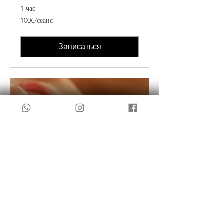
1 час
100€/
100€/сеанс
сеанс
Записаться