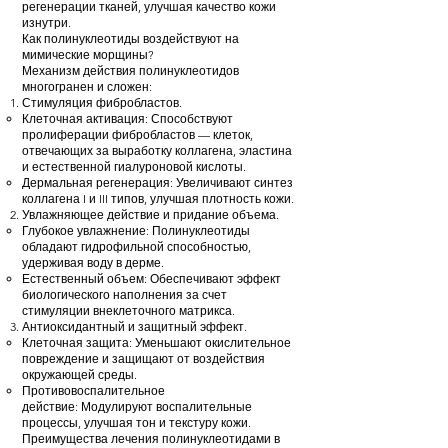
регенерации тканей, улучшая качество кожи
изнутри.
Как полинуклеотиды воздействуют на
мимические морщины?
Механизм действия полинуклеотидов
многогранен и сложен:
Стимуляция фибробластов.
Клеточная активация: Способствуют
пролиферации фибробластов — клеток,
отвечающих за выработку коллагена, эластина
и естественной гиалуроновой кислоты.
Дермальная регенерация: Увеличивают синтез
коллагена I и III типов, улучшая плотность кожи.
Увлажняющее действие и придание объема.
Глубокое увлажнение: Полинуклеотиды
обладают гидрофильной способностью,
удерживая воду в дерме.
Естественный объем: Обеспечивают эффект
биологического наполнения за счет
стимуляции внеклеточного матрикса.
Антиоксидантный и защитный эффект.
Клеточная защита: Уменьшают окислительное
повреждение и защищают от воздействия
окружающей среды.
Противовоспалительное
действие: Модулируют воспалительные
процессы, улучшая тон и текстуру кожи.
Преимущества лечения полинуклеотидами в