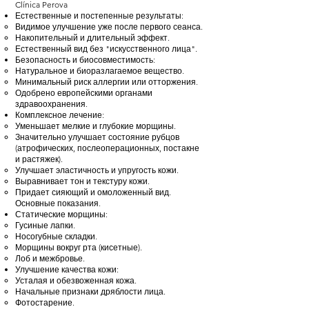
Clínica Perova
Естественные и постепенные результаты:
Видимое улучшение уже после первого сеанса.
Накопительный и длительный эффект.
Естественный вид без "искусственного лица".
Безопасность и биосовместимость:
Натуральное и биоразлагаемое вещество.
Минимальный риск аллергии или отторжения.
Одобрено европейскими органами
здравоохранения.
Комплексное лечение:
Уменьшает мелкие и глубокие морщины.
Значительно улучшает состояние рубцов
(атрофических, послеоперационных, постакне
и растяжек).
Улучшает эластичность и упругость кожи.
Выравнивает тон и текстуру кожи.
Придает сияющий и омоложенный вид.
Основные показания.
Статические морщины:
Гусиные лапки.
Носогубные складки.
Морщины вокруг рта (кисетные).
Лоб и межбровье.
Улучшение качества кожи:
Усталая и обезвоженная кожа.
Начальные признаки дряблости лица.
Фотостарение.