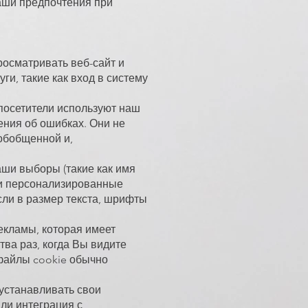
Ваши предпочтения при
осматривать веб-сайт и
и, такие как вход в систему
посетители используют наш
ения об ошибках. Они не
обобщенной и,
ши выборы (такие как имя
 и персонализированные
сли в размер текста, шрифты
екламы, которая имеет
ва раз, когда Вы видите
 файлы cookie обычно
 устанавливать свои
ли интеграция с