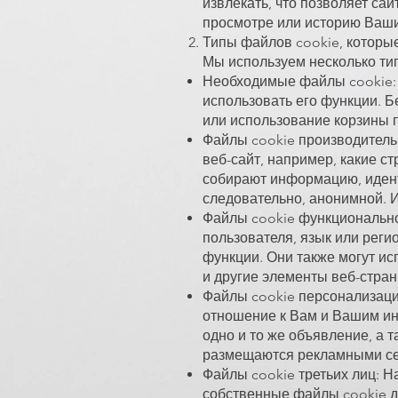
извлекать, что позволяет са
просмотре или историю Ваши
Типы файлов cookie, которы
Мы используем несколько ти
Необходимые файлы cookie: 
использовать его функции. Б
или использование корзины п
Файлы cookie производитель
веб-сайт, например, какие с
собирают информацию, иден
следовательно, анонимной. И
Файлы cookie функционально
пользователя, язык или реги
функции. Они также могут и
и другие элементы веб-стран
Файлы cookie персонализаци
отношение к Вам и Вашим инт
одно и то же объявление, а
размещаются рекламными сет
Файлы cookie третьих лиц: Н
собственные файлы cookie дл