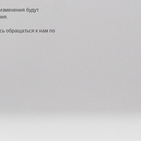
изменения будут
ния.
сь обращаться к нам по