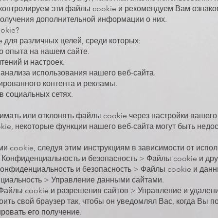
контролируем эти файлы cookie и рекомендуем Вам ознако
 получения дополнительной информации о них.
okie?
 для различных целей, среди которых:
о опыта на нашем сайте.
ений и настроек.
 анализа использования нашего веб-сайта.
рованного контента и рекламы.
в социальных сетях.
имать или отклонять файлы cookie через настройки вашего
kie, некоторые функции нашего веб-сайта могут быть недо
 cookie, следуя этим инструкциям в зависимости от испол
 Конфиденциальность и безопасность > Файлы cookie и дру
> Конфиденциальность и безопасность > Файлы cookie и данн
енциальность > Управление данными сайтами.
 Файлы cookie и разрешения сайтов > Управление и удален
оить свой браузер так, чтобы он уведомлял Вас, когда Вы п
ровать его получение.