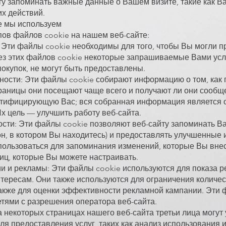
йту запоминать важные данные о Вашем визите, такие как 
х действий.
е мы используем
пов файлов cookie на нашем веб-сайте:
Эти файлы cookie необходимы для того, чтобы Вы могли пр
ез этих файлов cookie некоторые запрашиваемые Вами услуг
окупок, не могут быть предоставлены.
ности: Эти файлы cookie собирают информацию о том, как 
траницы они посещают чаще всего и получают ли они сообщ
тифицирующую Вас; вся собранная информация является 
х цель — улучшить работу веб-сайта.
сти: Эти файлы cookie позволяют веб-сайту запоминать Ва
он, в котором Вы находитесь) и предоставлять улучшенные
спользоваться для запоминания изменений, которые Вы вне
иц, которые Вы можете настраивать.
и и рекламы: Эти файлы cookie используются для показа р
ересам. Они также используются для ограничения количест
 также для оценки эффективности рекламной кампании. Эти
ями с разрешения оператора веб-сайта.
а некоторых страницах нашего веб-сайта третьи лица могут
я предоставления услуг, таких как анализ использования и