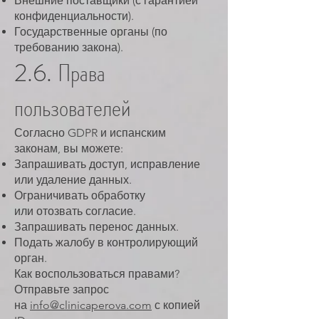
Внешние поставщики (с гарантией
конфиденциальности).
Государственные органы (по
требованию закона).
2.6. Права
пользователей
Согласно GDPR и испанским
законам, вы можете:
Запрашивать доступ, исправление
или удаление данных.
Ограничивать обработку
или отозвать согласие.
Запрашивать перенос данных.
Подать жалобу в контролирующий
орган.
Как воспользоваться правами?
Отправьте запрос
на
info@clinicaperova.com
с копией