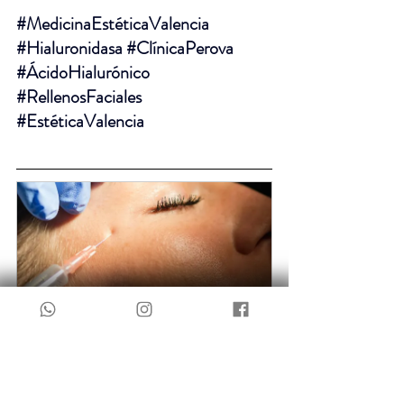
#MedicinaEstéticaValencia
#Hialuronidasa
#ClínicaPerova
#ÁcidoHialurónico
#RellenosFaciales
#EstéticaValencia
Neuromodulador.
30
Reservar ahora