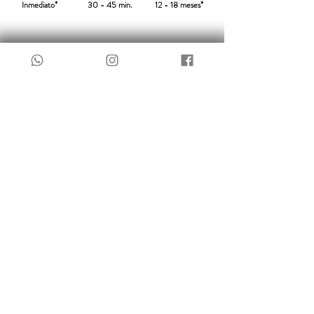
Inmediato*
30 - 45 min.
12 - 18 meses*
Hilos tensores
Reafirma y rejuvenece tu rostro con
nuestros hilos tensores.