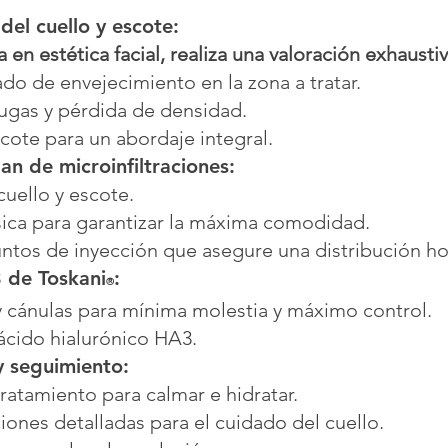
del cuello y escote:
 en estética facial, realiza una valoración exhausti
rado de envejecimiento en la zona a tratar.
rrugas y pérdida de densidad.
scote para un abordaje integral.
an de microinfiltraciones:
cuello y escote.
ica para garantizar la máxima comodidad.
untos de inyección que asegure una distribución 
 de Toskani
:
®
 y cánulas para mínima molestia y máximo control.
 ácido hialurónico HA3.
y seguimiento:
atamiento para calmar e hidratar.
iones detalladas para el cuidado del cuello.