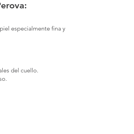
Perova:
piel especialmente fina y
les del cuello.
so.