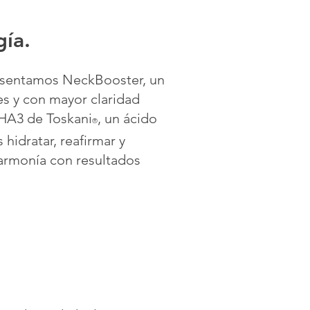
gía.
presentamos NeckBooster, un
es y con mayor claridad
e HA3 de Toskani
, un ácido
®
hidratar, reafirmar y
 armonía con resultados