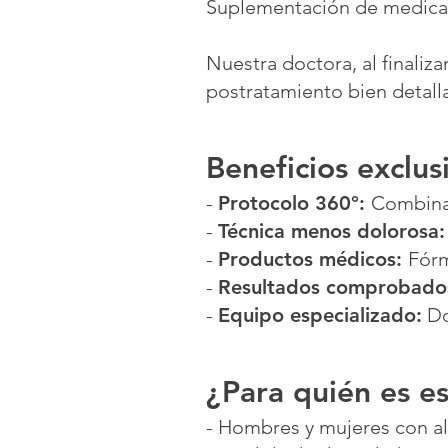
Suplementación de medicam
Nuestra doctora, al finaliz
postratamiento bien detall
Beneficios exclus
-
Protocolo 360°:
Combina 
-
Técnica menos dolorosa:
-
Productos médicos:
Fórm
-
Resultados comprobado
-
Equipo especializado:
Do
¿Para quién es e
- Hombres y mujeres con a