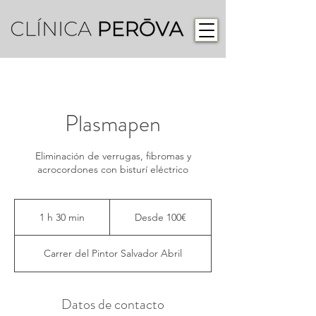
Plasmapen
Eliminación de verrugas, fibromas y
acrocordones con bisturí eléctrico
Desde
100€
1 h 30 min
1
Desde 100€
3
Carrer del Pintor Salvador Abril
0
m
i
Datos de contacto
n