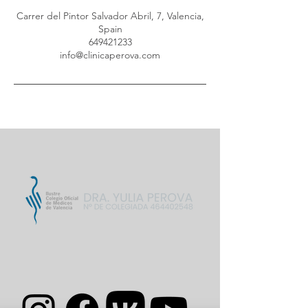
Carrer del Pintor Salvador Abril, 7, Valencia,
Spain
649421233
info@clinicaperova.com