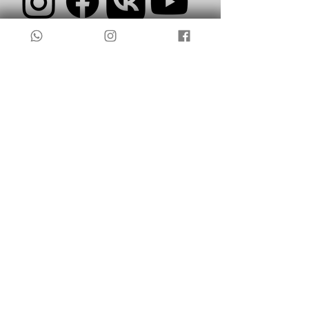
TÉRMINOS Y CONDICIONES
POLÍTICA DE PRIVACIDAD Y AVISO LEGAL
POLÍTICA DE COOKIES
ACCESIBILIDAD
CLÍNICA PEROVA S.L. 2025 © TODOS LOS
DERECHOS RESERVADOS
NÚMERO DE REGISTRO SANITARIO 43939
DRA. YULIA PEROVA. COL.464402548