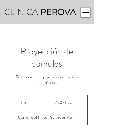
Proyección de
pómulos
Proyección de pómulos con ácido
hialurónico.
250€/1
vial
1 h
1
250€/1 vial
Carrer del Pintor Salvador Abril