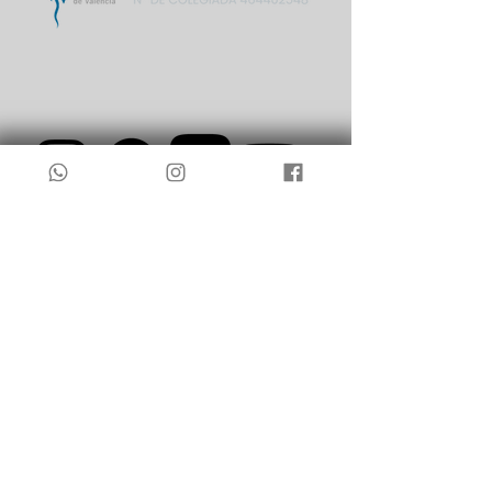
TÉRMINOS Y CONDICIONES
POLÍTICA DE PRIVACIDAD Y AVISO LEGAL
POLÍTICA DE COOKIES
ACCESIBILIDAD
CLÍNICA PEROVA S.L. 2025 © TODOS LOS
DERECHOS RESERVADOS