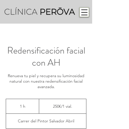
Redensificación facial
con AH
Renueva tu piel y recupera su luminosidad
natural con nuestra redensificación facial
avanzada.
250€/1
vial.
1 h
1
250€/1 vial.
Carrer del Pintor Salvador Abril